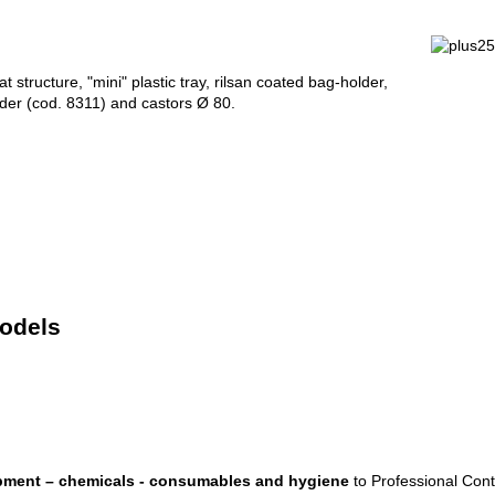
at structure, "mini" plastic tray, rilsan coated bag-holder,
lder (cod. 8311) and castors Ø 80.
models
pment – chemicals - consumables and hygiene
to Professional Cont