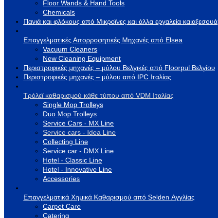
Floor Wands & Hand Tools
Chemicals
Πανιά και φλόκους από Μικροϊνες και άλλα εργαλεία καιαξεσου
Επαγγελματικές Απορροφητικές Μηχανές από Elsea
Vacuum Cleaners
New Cleaning Equipment
Περιστροφικές μηχανές – μύλου Βελγικές από Floorpul Βελγίου
Περιστροφικές μηχανές – μύλου από IPC Ιταλίας
Τρόλεϊ καθαρισμού κάθε τύπου από VDM Ιταλίας
Single Mop Trolleys
Duo Mop Trolleys
Service Cars - MX Line
Service cars - Idea Line
Collecting Line
Service car - DMX Line
Hotel - Classic Line
Hotel - Innovative Line
Accessories
Επαγγελματικά Χημικά Καθαρισμού από Selden Αγγλίας
Carpet Care
Catering