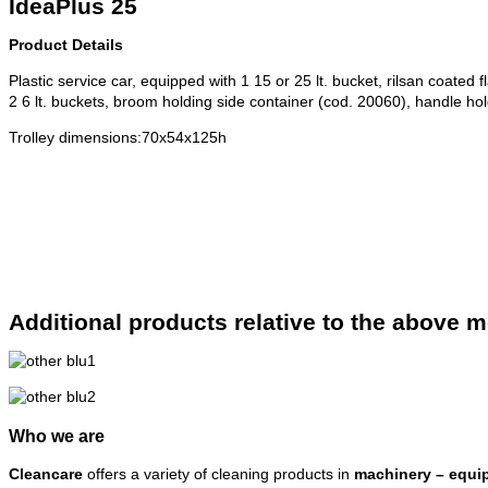
IdeaPlus 25
Product Details
Plastic service car, equipped with 1 15 or 25 lt. bucket, rilsan coated fl
2 6 lt. buckets, broom holding side container (cod. 20060), handle ho
Trolley dimensions:70x54x125h
Additional products relative to the above 
Who we are
Cleancare
offers a variety of cleaning products in
machinery – equi