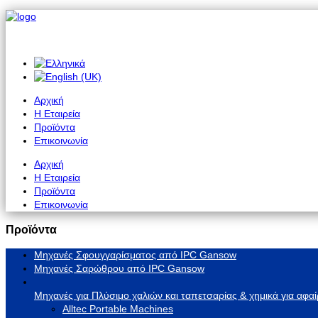
Αρχική
Η Εταιρεία
Προϊόντα
Επικοινωνία
Αρχική
Η Εταιρεία
Προϊόντα
Επικοινωνία
Προϊόντα
Μηχανές Σφουγγαρίσματος από IPC Gansow
Μηχανές Σαρώθρου από IPC Gansow
Μηχανές για Πλύσιμο χαλιών και ταπετσαρίας & χημικά για αφαί
Alltec Portable Machines