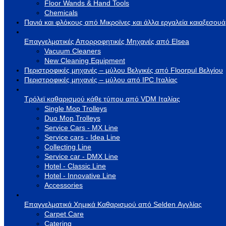
Floor Wands & Hand Tools
Chemicals
Πανιά και φλόκους από Μικροϊνες και άλλα εργαλεία καιαξεσου
Επαγγελματικές Απορροφητικές Μηχανές από Elsea
Vacuum Cleaners
New Cleaning Equipment
Περιστροφικές μηχανές – μύλου Βελγικές από Floorpul Βελγίου
Περιστροφικές μηχανές – μύλου από IPC Ιταλίας
Τρόλεϊ καθαρισμού κάθε τύπου από VDM Ιταλίας
Single Mop Trolleys
Duo Mop Trolleys
Service Cars - MX Line
Service cars - Idea Line
Collecting Line
Service car - DMX Line
Hotel - Classic Line
Hotel - Innovative Line
Accessories
Επαγγελματικά Χημικά Καθαρισμού από Selden Αγγλίας
Carpet Care
Catering