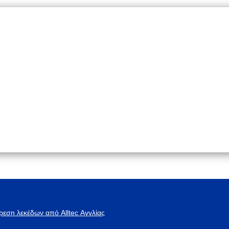
ρεση λεκέδων από Alltec Αγγλίας