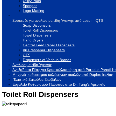
Utility Pads
Sponges
Logo Matting
Συσκευές για αναλώσιμα είδη Υγιεινής από Losdi – QTS
Soap Dispensers
Toilet Roll Dispensers
Towel Dispensers
Hand Dryers
Central Feed Paper Dispensers
Air Freshener Dispensers
QTS
Dispensers of Various Brands
Αναλώσιμα είδη Υγιεινής
Ανοξείδωτα Πάτς για Κρυσταλλοποίηση από Parodi e Parodi Ιτ
Μηχανές καθαρισμού κυλιόμενων σκαλών από Duplex Ιταλίας
Πλαστικά Σακούλια Σκυβάλων
Εργαλείο Καθαρισμού Γλώσσας από Dr. Tung's Αμερικής
Toilet Roll Dispensers