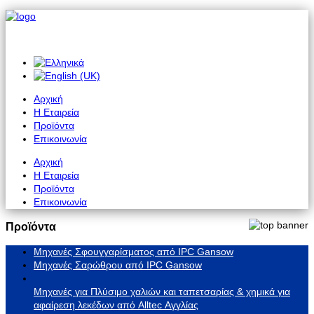
Αρχική
Η Εταιρεία
Προϊόντα
Επικοινωνία
Αρχική
Η Εταιρεία
Προϊόντα
Επικοινωνία
Προϊόντα
Μηχανές Σφουγγαρίσματος από IPC Gansow
Μηχανές Σαρώθρου από IPC Gansow
Μηχανές για Πλύσιμο χαλιών και ταπετσαρίας & χημικά για
αφαίρεση λεκέδων από Alltec Αγγλίας