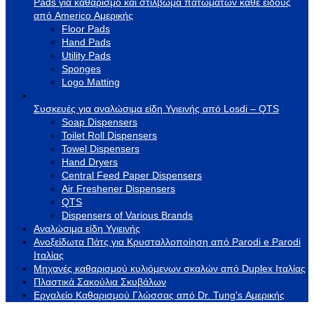
Pads για καθαρισμό και στίλβωμα πατωμάτων κάθε είδους
από Americo Αμερικής
Floor Pads
Hand Pads
Utility Pads
Sponges
Logo Matting
Συσκευές για αναλώσιμα είδη Υγιεινής από Losdi – QTS
Soap Dispensers
Toilet Roll Dispensers
Towel Dispensers
Hand Dryers
Central Feed Paper Dispensers
Air Freshener Dispensers
QTS
Dispensers of Various Brands
Αναλώσιμα είδη Υγιεινής
Ανοξείδωτα Πάτς για Κρυσταλλοποίηση από Parodi e Parodi
Ιταλίας
Μηχανές καθαρισμού κυλιόμενων σκαλών από Duplex Ιταλίας
Πλαστικά Σακούλια Σκυβάλων
Εργαλείο Καθαρισμού Γλώσσας από Dr. Tung's Αμερικής