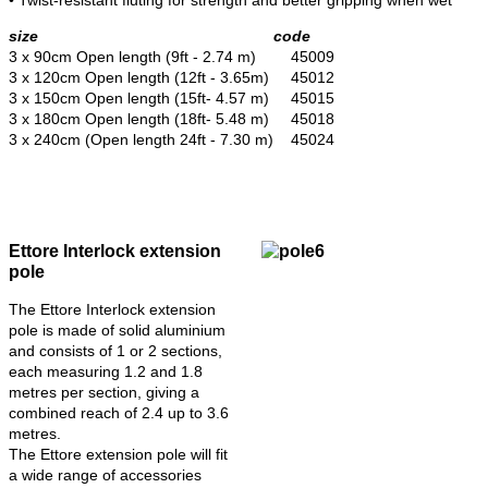
• Twist-resistant fluting for strength and better gripping when wet
size code
3 x 90cm Open length (9ft - 2.74 m) 45009
3 x 120cm Open length (12ft - 3.65m) 45012
3 x 150cm Open length (15ft- 4.57 m) 45015
3 x 180cm Open length (18ft- 5.48 m) 45018
3 x 240cm (Open length 24ft - 7.30 m) 45024
Ettore Interlock extension
pole
The Ettore Interlock extension
pole is made of solid aluminium
and consists of 1 or 2 sections,
each measuring 1.2 and 1.8
metres per section, giving a
combined reach of 2.4 up to 3.6
metres.
The Ettore extension pole will fit
a wide range of accessories