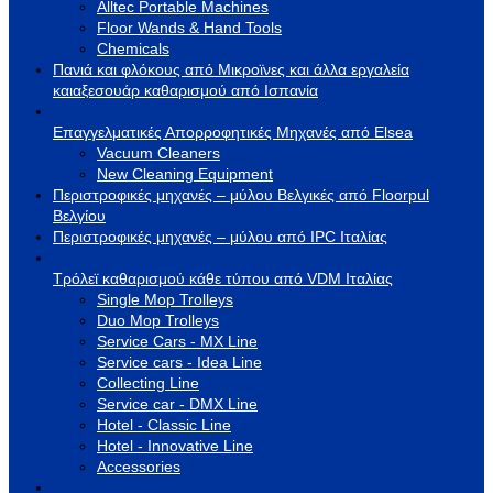
Alltec Portable Machines
Floor Wands & Hand Tools
Chemicals
Πανιά και φλόκους από Μικροϊνες και άλλα εργαλεία
καιαξεσουάρ καθαρισμού από Ισπανία
Επαγγελματικές Απορροφητικές Μηχανές από Elsea
Vacuum Cleaners
New Cleaning Equipment
Περιστροφικές μηχανές – μύλου Βελγικές από Floorpul
Βελγίου
Περιστροφικές μηχανές – μύλου από IPC Ιταλίας
Τρόλεϊ καθαρισμού κάθε τύπου από VDM Ιταλίας
Single Mop Trolleys
Duo Mop Trolleys
Service Cars - MX Line
Service cars - Idea Line
Collecting Line
Service car - DMX Line
Hotel - Classic Line
Hotel - Innovative Line
Accessories